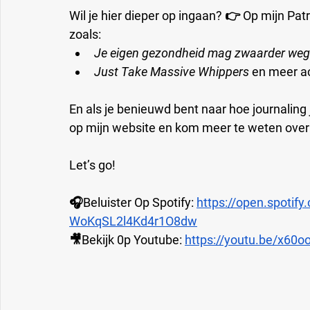
Wil je hier dieper op ingaan? 👉 Op mijn Patre
zoals:
Je eigen gezondheid mag zwaarder wege
Just Take Massive Whippers 
en meer ac
En als je benieuwd bent naar hoe journaling
op mijn website en kom meer te weten over 
Let’s go!
🎧Beluister Op Spotify: 
https://open.spotif
WoKqSL2l4Kd4r1O8dw
🎥Bekijk 0p Youtube: 
https://youtu.be/x60o