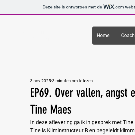
Deze site is ontworpen met de
.com
websi
COACHMATTI.BE —
Home
Coach
CERTIFIED CLIMBING TRAINER
3 nov 2025
3 minuten om te lezen
EP69. Over vallen, angst
Tine Maes
In deze aflevering ga ik in gesprek met Tine 
Tine is Kliminstructeur B en begeleidt klim