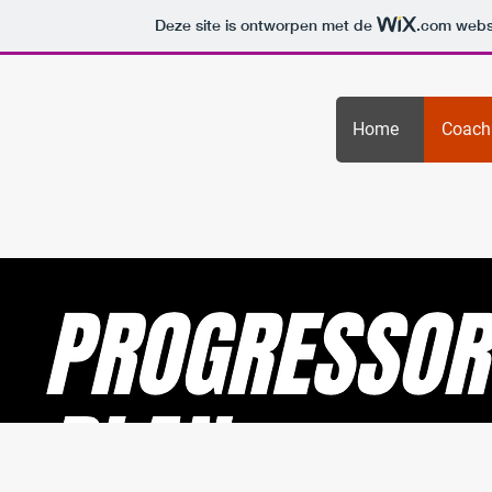
Deze site is ontworpen met de
.com
websi
COACHMATTI.BE —
Home
Coach
CERTIFIED CLIMBING TRAINER