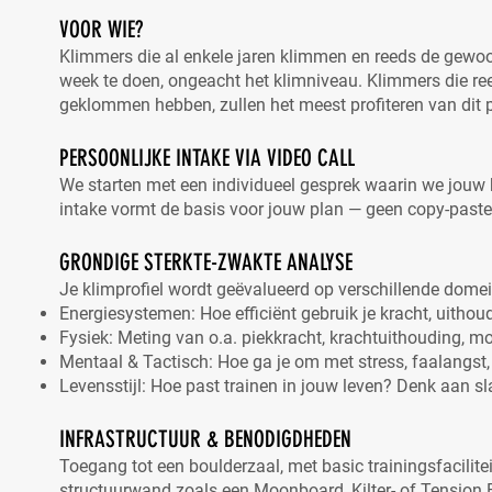
VOOR WIE?
Klimmers die al enkele jaren klimmen en reeds de gewoo
week te doen, ongeacht het klimniveau. Klimmers die ree
geklommen hebben, zullen het meest profiteren van dit 
PERSOONLIJKE INTAKE VIA VIDEO CALL
We starten met een individueel gesprek waarin we jouw k
intake vormt de basis voor jouw plan — geen copy-paste
GRONDIGE STERKTE-ZWAKTE ANALYSE
Je klimprofiel wordt geëvalueerd op verschillende domei
Energiesystemen: Hoe efficiënt gebruik je kracht, uithou
Fysiek: Meting van o.a. piekkracht, krachtuithouding, mob
Mentaal & Tactisch: Hoe ga je om met stress, faalangst, 
Levensstijl: Hoe past trainen in jouw leven? Denk aan sl
INFRASTRUCTUUR & BENODIGDHEDEN
Toegang tot een boulderzaal, met basic trainingsfacilit
structuurwand zoals een Moonboard, Kilter- of Tension