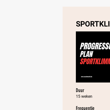
SPORTKL
Duur
15 weken
Frequentie